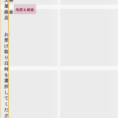
天神
屋
地図を確認
曲金
店
お
受
け
取
り
日
時
を
選
択
し
て
く
だ
さ